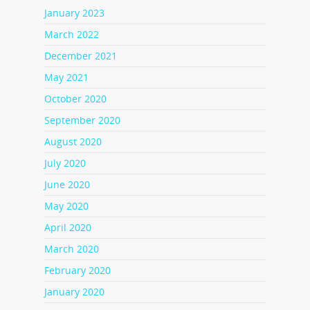
January 2023
March 2022
December 2021
May 2021
October 2020
September 2020
August 2020
July 2020
June 2020
May 2020
April 2020
March 2020
February 2020
January 2020