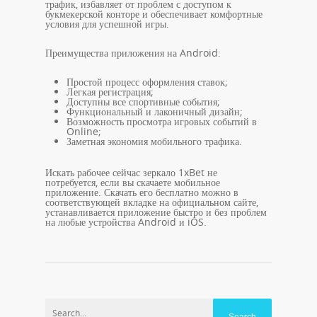
трафик, избавляет от проблем с доступом к
букмекерской конторе и обеспечивает комфортные
условия для успешной игры.
Преимущества приложения на Android:
Простой процесс оформления ставок;
Легкая регистрация;
Доступны все спортивные события;
Функциональный и лаконичный дизайн;
Возможность просмотра игровых событий в
Online;
Заметная экономия мобильного трафика.
Искать рабочее сейчас зеркало 1xBet не
потребуется, если вы скачаете мобильное
приложение. Скачать его бесплатно можно в
соответствующей вкладке на официальном сайте,
устанавливается приложение быстро и без проблем
на любые устройства Android и iOS.