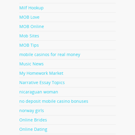
Milf Hookup
MOB Love
MOB Online
Mob Sites
MOB Tips
mobile casinos for real money
Music News
My Homework Market
Narrative Essay Topics
nicaraguan woman
no deposit mobile casino bonuses
norway girls
Online Brides
Online Dating