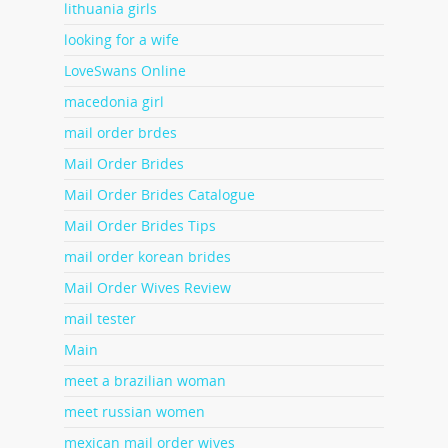
lithuania girls
looking for a wife
LoveSwans Online
macedonia girl
mail order brdes
Mail Order Brides
Mail Order Brides Catalogue
Mail Order Brides Tips
mail order korean brides
Mail Order Wives Review
mail tester
Main
meet a brazilian woman
meet russian women
mexican mail order wives