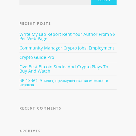
RECENT POSTS
Write My Lab Report Rent Your Author From 9$
Per Web Page
Community Manager Crypto Jobs, Employment
Crypto Guide Pro
Five Best Bitcoin Stocks And Crypto Plays To
Buy And Watch
БК 1xBet. Анализ, преимущества, возможности
игроков
RECENT COMMENTS
ARCHIVES