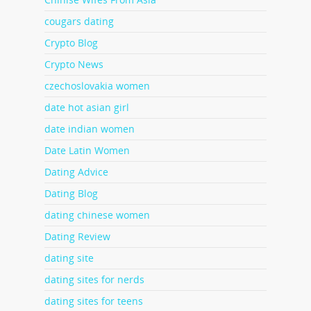
cougars dating
Crypto Blog
Crypto News
czechoslovakia women
date hot asian girl
date indian women
Date Latin Women
Dating Advice
Dating Blog
dating chinese women
Dating Review
dating site
dating sites for nerds
dating sites for teens