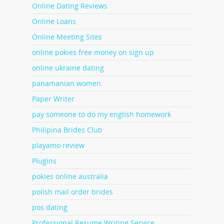
Online Dating Reviews
Online Loans
Online Meeting Sites
online pokies free money on sign up
online ukraine dating
panamanian women
Paper Writer
pay someone to do my english homework
Philipina Brides Club
playamo review
Plugins
pokies online australia
polish mail order brides
pos dating
Professional Resume Writing Service