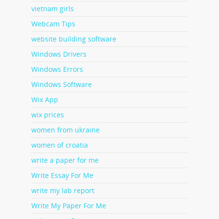
vietnam girls
Webcam Tips
website building software
Windows Drivers
Windows Errors
Windows Software
Wix App
wix prices
women from ukraine
women of croatia
write a paper for me
Write Essay For Me
write my lab report
Write My Paper For Me