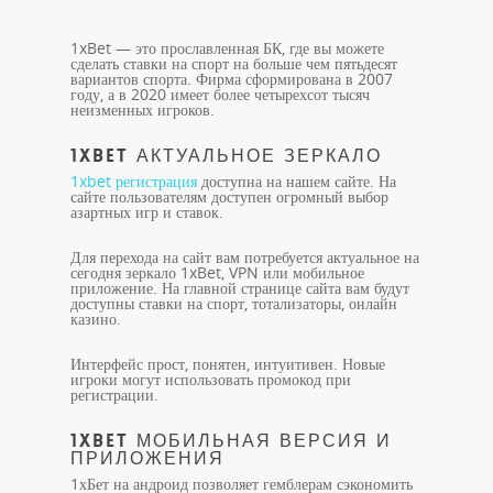
1xBet — это прославленная БК, где вы можете
сделать ставки на спорт на больше чем пятьдесят
вариантов спорта. Фирма сформирована в 2007
году, а в 2020 имеет более четырехсот тысяч
неизменных игроков.
1XBET АКТУАЛЬНОЕ ЗЕРКАЛО
1xbet регистрация
доступна на нашем сайте. На
сайте пользователям доступен огромный выбор
азартных игр и ставок.
Для перехода на сайт вам потребуется актуальное на
сегодня зеркало 1xBet, VPN или мобильное
приложение. На главной странице сайта вам будут
доступны ставки на спорт, тотализаторы, онлайн
казино.
Интерфейс прост, понятен, интуитивен. Новые
игроки могут использовать промокод при
регистрации.
1XBET МОБИЛЬНАЯ ВЕРСИЯ И
ПРИЛОЖЕНИЯ
1хБет на андроид позволяет гемблерам сэкономить